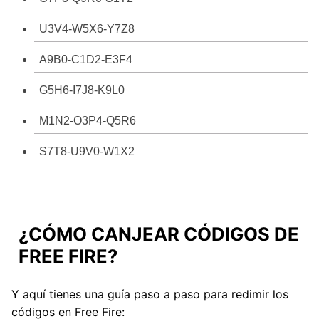
U3V4-W5X6-Y7Z8
A9B0-C1D2-E3F4
G5H6-I7J8-K9L0
M1N2-O3P4-Q5R6
S7T8-U9V0-W1X2
¿CÓMO CANJEAR CÓDIGOS DE
FREE FIRE?
Y aquí tienes una guía paso a paso para redimir los
códigos en Free Fire: