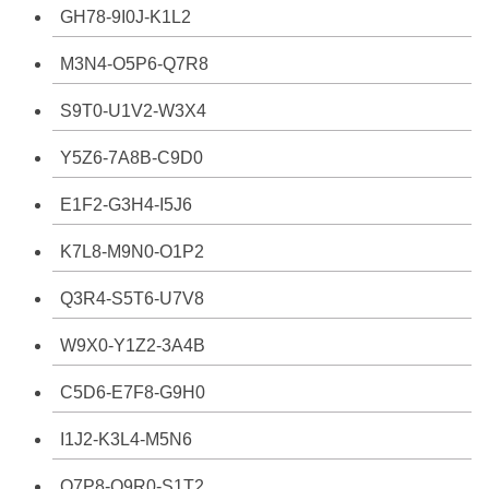
GH78-9I0J-K1L2
M3N4-O5P6-Q7R8
S9T0-U1V2-W3X4
Y5Z6-7A8B-C9D0
E1F2-G3H4-I5J6
K7L8-M9N0-O1P2
Q3R4-S5T6-U7V8
W9X0-Y1Z2-3A4B
C5D6-E7F8-G9H0
I1J2-K3L4-M5N6
O7P8-Q9R0-S1T2