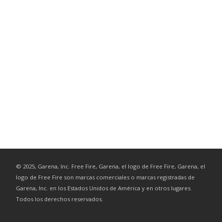
©
2025
, Garena, Inc. Free Fire, Garena, el logo de Free Fire, Garena, el
logo de Free Fire son marcas comerciales o marcas registradas de
Garena, Inc. en los Estados Unidos de América y en otros lugares.
Todos los derechos reservados.