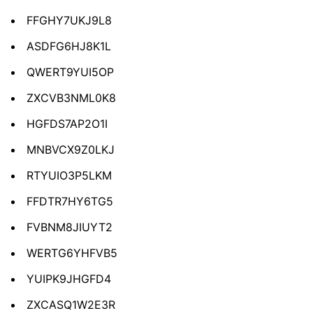
FFGHY7UKJ9L8
ASDFG6HJ8K1L
QWERT9YUI5OP
ZXCVB3NML0K8
HGFDS7AP2O1I
MNBVCX9Z0LKJ
RTYUIO3P5LKM
FFDTR7HY6TG5
FVBNM8JIUYT2
WERTG6YHFVB5
YUIPK9JHGFD4
ZXCASQ1W2E3R