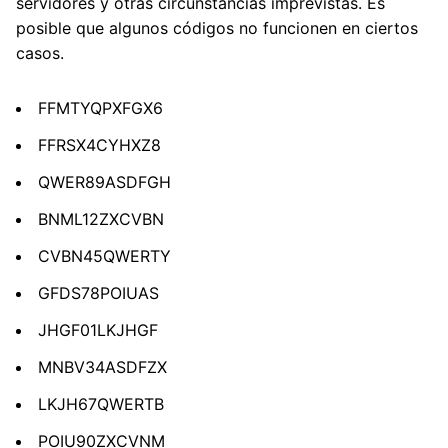
servidores y otras circunstancias imprevistas. Es
posible que algunos códigos no funcionen en ciertos
casos.
FFMTYQPXFGX6
FFRSX4CYHXZ8
QWER89ASDFGH
BNML12ZXCVBN
CVBN45QWERTY
GFDS78POIUAS
JHGF01LKJHGF
MNBV34ASDFZX
LKJH67QWERTB
POIU90ZXCVNM